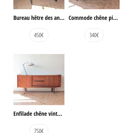
Bureau hêtre des années 60
Commode chêne pieds compas vintage
450
€
340
€
Enfilade chêne vintage portes coulissantes
750
€