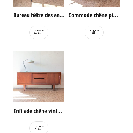
Bureau hêtre des années 60
Commode chêne pieds compas vintage
450
€
340
€
Enfilade chêne vintage portes coulissantes
750
€