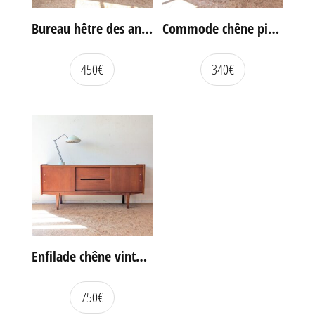
Bureau hêtre des années 60
Commode chêne pieds compas vintage
450
€
340
€
Enfilade chêne vintage portes coulissantes
750
€