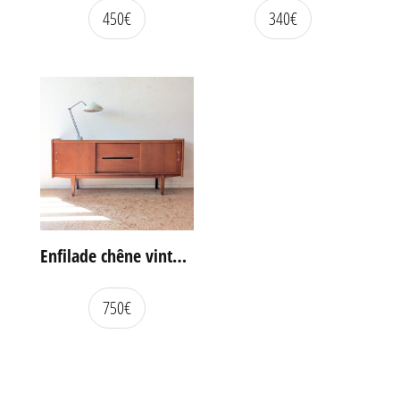
450
€
340
€
Enfilade chêne vintage portes coulissantes
750
€