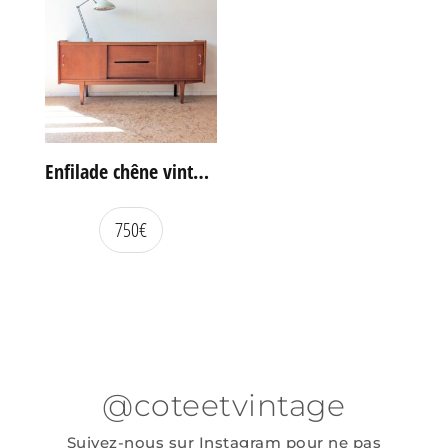
Enfilade chêne vintage portes coulissantes
750
€
@coteetvintage
Suivez-nous sur Instagram pour ne pas