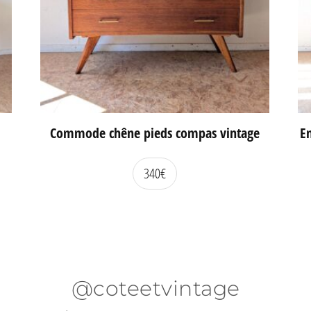
Commode chêne pieds compas vintage
En
340
€
@coteetvintage