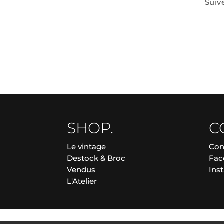
Suiv
SHOP.
C
Le vintage
Con
Destock & Broc
Fac
Vendus
Ins
L'Atelier