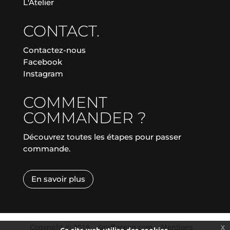
L'Atelier
CONTACT.
Contactez-nous
Facebook
Instagram
COMMENT
COMMANDER ?
Découvrez toutes les étapes pour passer
commande.
En savoir plus
Copyright © 2019
|
Graffocean.com
|
Mentions
x