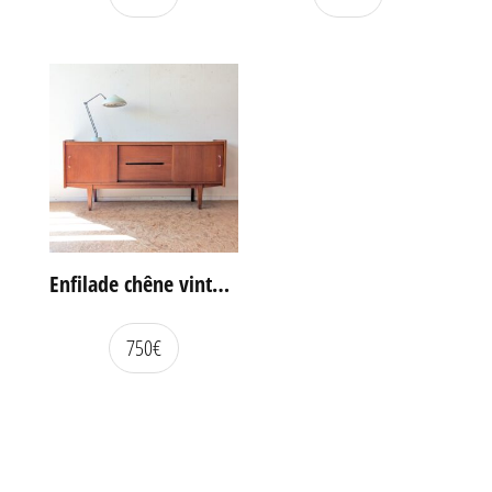
Enfilade chêne vintage portes coulissantes
750
€