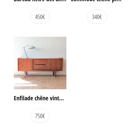
450
€
340
€
Enfilade chêne vintage portes coulissantes
750
€