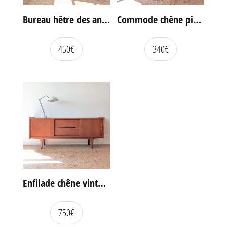
Bureau hêtre des années 60
Commode chêne pieds compas vintage
450
€
340
€
Enfilade chêne vintage portes coulissantes
750
€