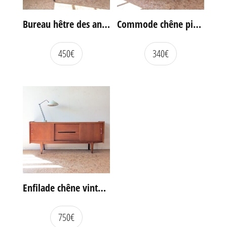
Bureau hêtre des années 60
Commode chêne pieds compas vintage
450
€
340
€
Enfilade chêne vintage portes coulissantes
750
€