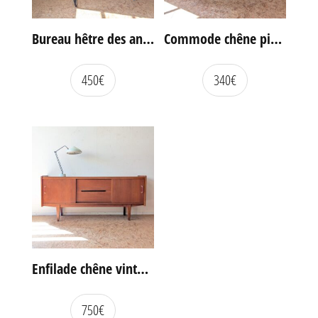
Bureau hêtre des années 60
Commode chêne pieds compas vintage
450
€
340
€
Enfilade chêne vintage portes coulissantes
750
€