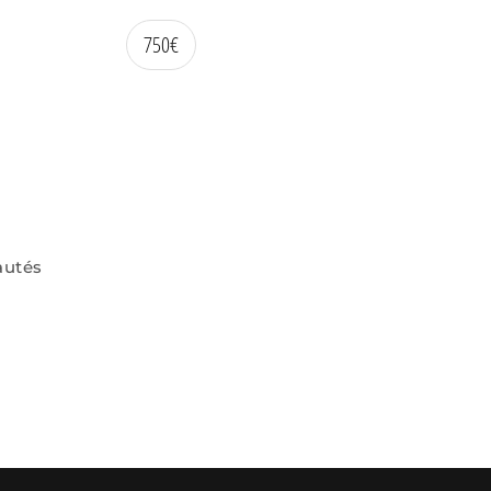
750
€
autés