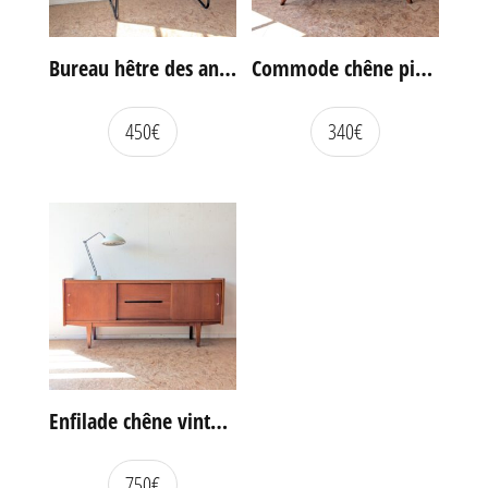
Bureau hêtre des années 60
Commode chêne pieds compas vintage
450
€
340
€
Enfilade chêne vintage portes coulissantes
750
€