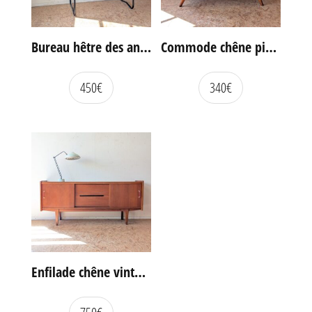
Bureau hêtre des années 60
Commode chêne pieds compas vintage
450
€
340
€
Enfilade chêne vintage portes coulissantes