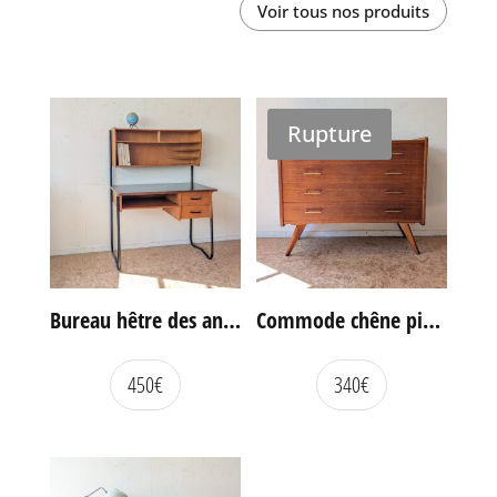
Voir tous nos produits
Rupture
Bureau hêtre des années 60
Commode chêne pieds compas vintage
450
€
340
€