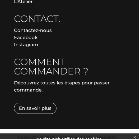
L'Atelier
CONTACT.
Contactez-nous
Facebook
Instagram
COMMENT
COMMANDER ?
Découvrez toutes les étapes pour passer
commande.
En savoir plus
Copyright © 2019
|
Graffocean.com
|
Mentions
x