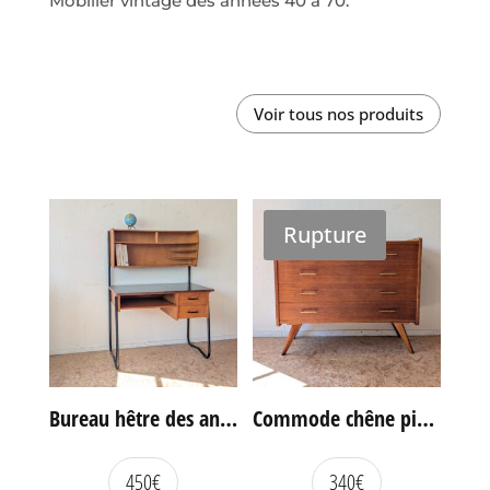
Mobilier vintage des années 40 à 70.
Voir tous nos produits
Rupture
Bureau hêtre des années 60
Commode chêne pieds compas vintage
450
€
340
€