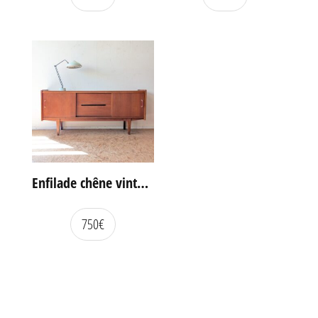
Enfilade chêne vintage portes coulissantes
750
€