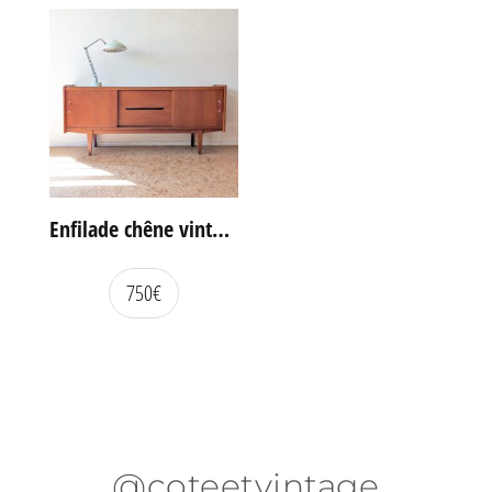
Enfilade chêne vintage portes coulissantes
750
€
@coteetvintage