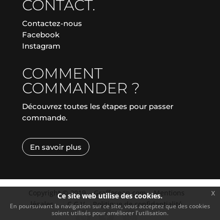
CONTACT.
Contactez-nous
Facebook
Instagram
COMMENT
COMMANDER ?
Découvrez toutes les étapes pour passer
commande.
En savoir plus
Copyright © 2019
|
Graffocean.com
|
Mentions
x
Ce site web utilise des cookies.
légales
|
|
C.G.V.
|
Politique de confidentialité
En poursuivant la navigation sur ce site, vous acceptez que des cookies
soient utilisés pour améliorer l'utilisation.