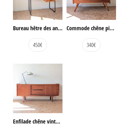
Bureau hêtre des années 60
Commode chêne pieds compas vintage
450
€
340
€
Enfilade chêne vintage portes coulissantes