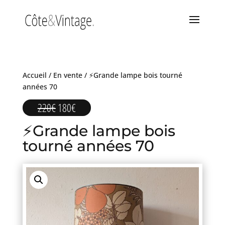
Accueil
/
En vente
/ ⚡Grande lampe bois tourné
années 70
Le
Le
220
€
180
€
prix
prix
⚡Grande lampe bois
initial
actuel
était :
est :
tourné années 70
220€.
180€.