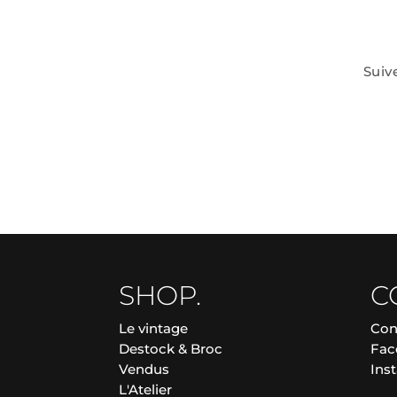
Suiv
SHOP.
C
Le vintage
Con
Destock & Broc
Fac
Vendus
Ins
L'Atelier