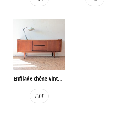
Enfilade chêne vintage portes coulissantes
750
€