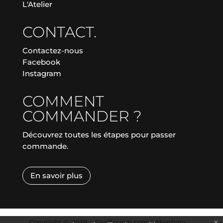
L'Atelier
CONTACT.
Contactez-nous
Facebook
Instagram
COMMENT
COMMANDER ?
Découvrez toutes les étapes pour passer
commande.
En savoir plus
Copyright © 2019
|
Graffocean.com
|
Mentions
x