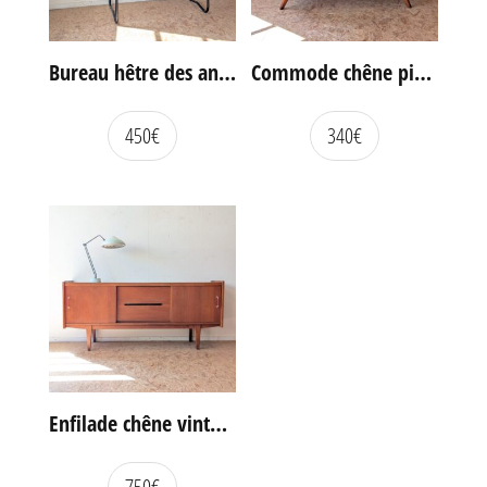
Bureau hêtre des années 60
Commode chêne pieds compas vintage
450
€
340
€
Enfilade chêne vintage portes coulissantes
750
€