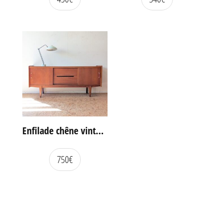
Enfilade chêne vintage portes coulissantes
750
€