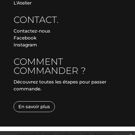
L'Atelier
CONTACT.
Contactez-nous
Facebook
Instagram
COMMENT
COMMANDER ?
Découvrez toutes les étapes pour passer
commande.
En savoir plus
Copyright © 2019
|
Graffocean.com
|
Mentions
x