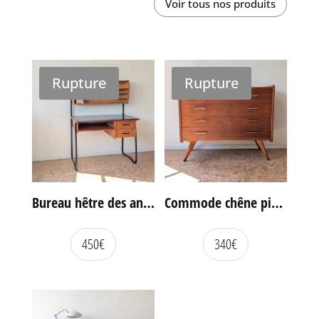
Voir tous nos produits
Rupture
Rupture
Bureau hêtre des années 60
Commode chêne pieds compas vintage
450
€
340
€