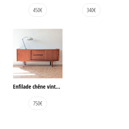
450
€
340
€
Enfilade chêne vintage portes coulissantes
750
€