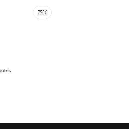
750
€
autés