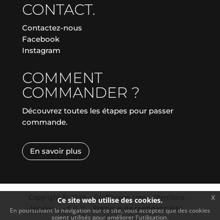
CONTACT.
Contactez-nous
Facebook
Instagram
COMMENT
COMMANDER ?
Découvrez toutes les étapes pour passer
commande.
En savoir plus
Copyright © 2019
|
Graffocean.com
|
Mentions
x
Ce site web utilise des cookies.
légales
|
|
C.G.V.
|
Politique de confidentialité
En poursuivant la navigation sur ce site, vous acceptez que des cookies
soient utilisés pour améliorer l'utilisation.