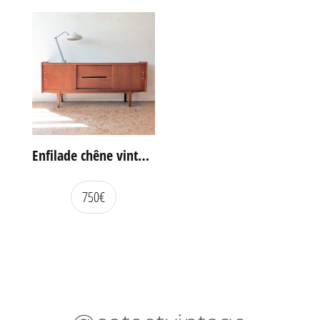
Enfilade chêne vintage portes coulissantes
750
€