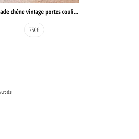
Enfilade chêne vintage portes coulissantes
750
€
autés