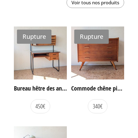
Voir tous nos produits
Rupture
Rupture
Bureau hêtre des années 60
Commode chêne pieds compas vintage
450
€
340
€