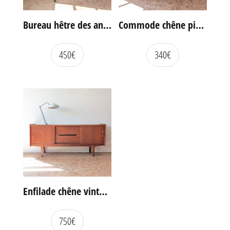
Bureau hêtre des années 60
Commode chêne pieds compas vintage
450
€
340
€
Enfilade chêne vintage portes coulissantes
750
€