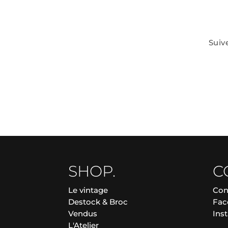
Suiv
SHOP.
C
Le vintage
Con
Destock & Broc
Fac
Vendus
Ins
L'Atelier