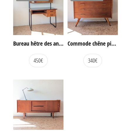
Bureau hêtre des années 60
Commode chêne pieds compas vintage
450
€
340
€