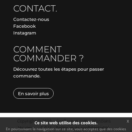
CONTACT.
Contactez-nous
Facebook
Instagram
COMMENT
COMMANDER ?
Découvrez toutes les étapes pour passer
commande.
En savoir plus
Copyright © 2019
|
Graffocean.com
|
Mentions
x
Ce site web utilise des cookies.
légales
|
|
C.G.V.
|
Politique de confidentialité
En poursuivant la navigation sur ce site, vous acceptez que des cookies