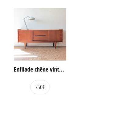
Enfilade chêne vintage portes coulissantes
750
€