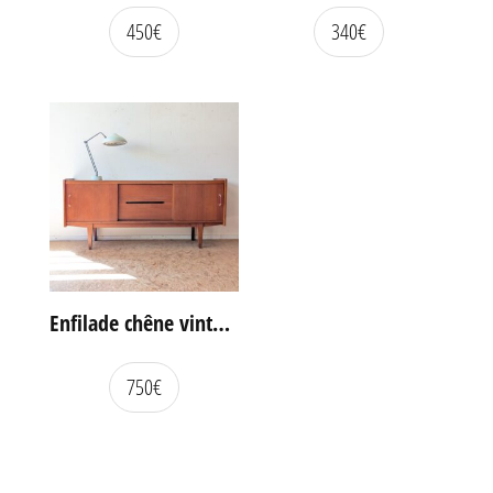
450
€
340
€
Enfilade chêne vintage portes coulissantes
750
€