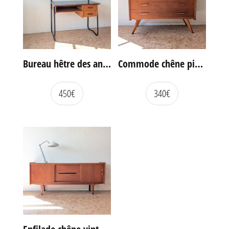
Bureau hêtre des années 60
Commode chêne pieds compas vintage
450
€
340
€