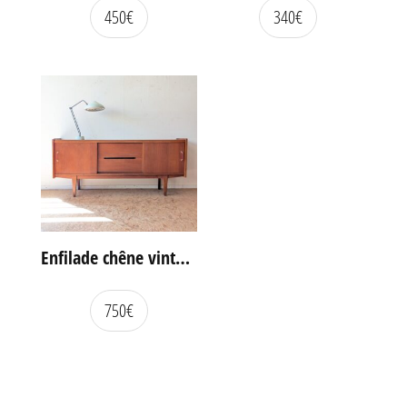
450
€
340
€
Enfilade chêne vintage portes coulissantes
750
€