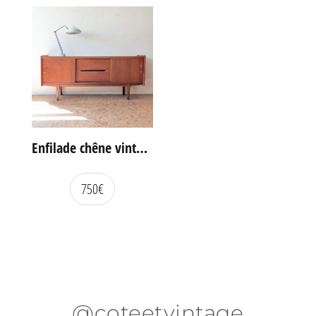
Enfilade chêne vintage portes coulissantes
750
€
@coteetvintage