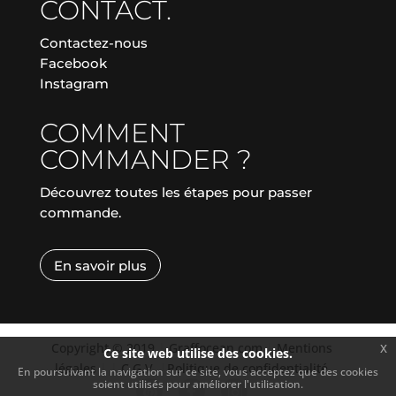
CONTACT.
Contactez-nous
Facebook
Instagram
COMMENT
COMMANDER ?
Découvrez toutes les étapes pour passer
commande.
En savoir plus
Copyright © 2019
|
Graffocean.com
|
Mentions
x
Ce site web utilise des cookies.
légales
|
|
C.G.V.
|
Politique de confidentialité
En poursuivant la navigation sur ce site, vous acceptez que des cookies
soient utilisés pour améliorer l'utilisation.