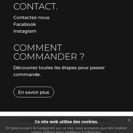
CONTACT.
Contactez-nous
Facebook
Instagram
COMMENT
COMMANDER ?
Découvrez toutes les étapes pour passer
commande.
En savoir plus
Copyright © 2019
|
Graffocean.com
|
Mentions
x
Ce site web utilise des cookies.
légales
|
|
C.G.V.
|
Politique de confidentialité
En poursuivant la navigation sur ce site, vous acceptez que des cookies
soient utilisés pour améliorer l'utilisation.