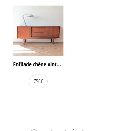
Enfilade chêne vintage portes coulissantes
750
€