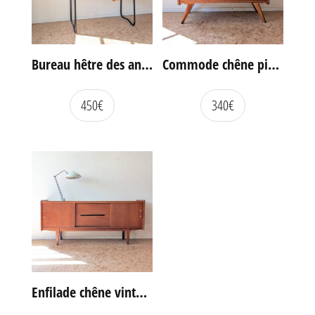
Bureau hêtre des années 60
Commode chêne pieds compas vintage
450
€
340
€
Enfilade chêne vintage portes coulissantes