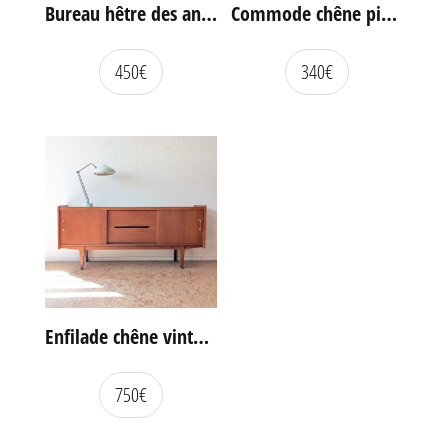
Bureau hêtre des années 60
Commode chêne pieds compas vintage
450
€
340
€
Enfilade chêne vintage portes coulissantes
750
€