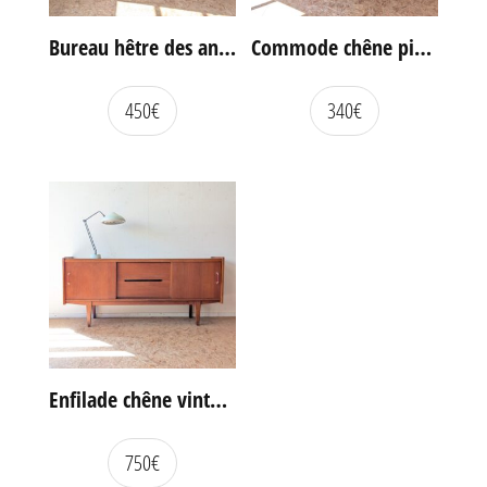
Bureau hêtre des années 60
Commode chêne pieds compas vintage
450
€
340
€
Enfilade chêne vintage portes coulissantes
750
€