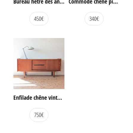
Bureau hêtre des années 60
Commode chêne pieds compas vintage
450
€
340
€
Enfilade chêne vintage portes coulissantes
750
€