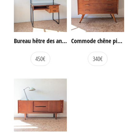
Bureau hêtre des années 60
Commode chêne pieds compas vintage
450
€
340
€