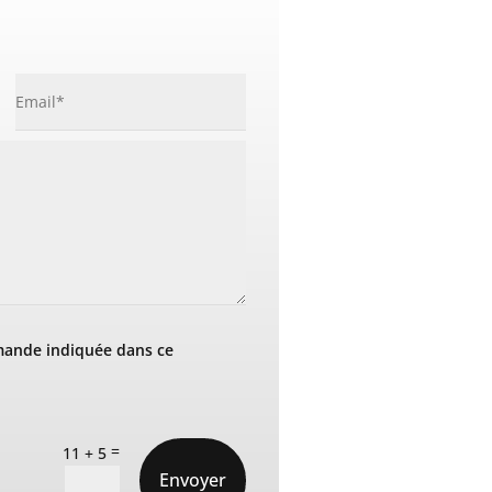
mande indiquée dans ce
=
11 + 5
Envoyer