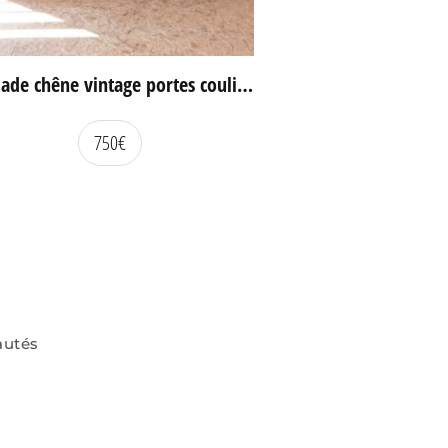
Enfilade chêne vintage portes coulissantes
750
€
autés