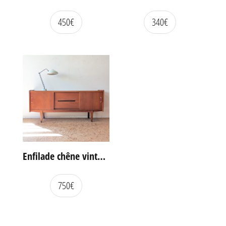
450
€
340
€
Enfilade chêne vintage portes coulissantes
750
€