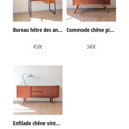
Bureau hêtre des années 60
Commode chêne pieds compas vintage
450
€
340
€
Enfilade chêne vintage portes coulissantes