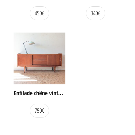
450
€
340
€
Enfilade chêne vintage portes coulissantes
750
€