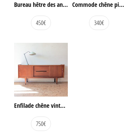
Bureau hêtre des années 60
Commode chêne pieds compas vintage
450
€
340
€
Enfilade chêne vintage portes coulissantes
750
€