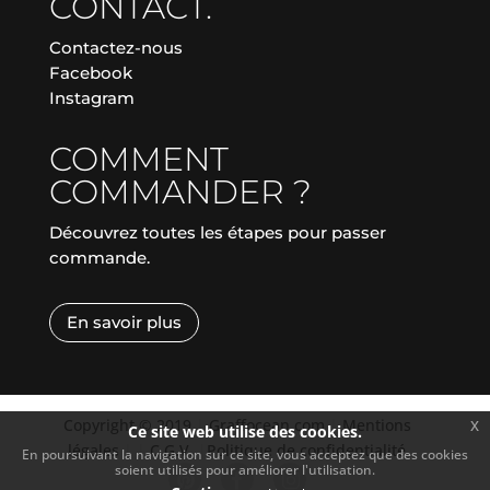
CONTACT.
Contactez-nous
Facebook
Instagram
COMMENT
COMMANDER ?
Découvrez toutes les étapes pour passer
commande.
En savoir plus
Copyright © 2019
|
Graffocean.com
|
Mentions
x
Ce site web utilise des cookies.
légales
|
|
C.G.V.
|
Politique de confidentialité
En poursuivant la navigation sur ce site, vous acceptez que des cookies
soient utilisés pour améliorer l'utilisation.