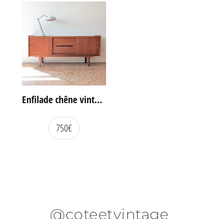
Enfilade chêne vintage portes coulissantes
750
€
@coteetvintage