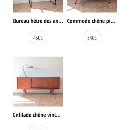
Bureau hêtre des années 60
Commode chêne pieds compas vintage
450
€
340
€
Enfilade chêne vintage portes coulissantes