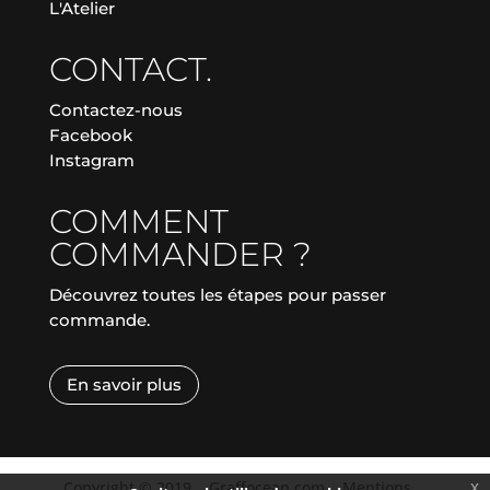
L'Atelier
CONTACT.
Contactez-nous
Facebook
Instagram
COMMENT
COMMANDER ?
Découvrez toutes les étapes pour passer
commande.
En savoir plus
Copyright © 2019
|
Graffocean.com
|
Mentions
x