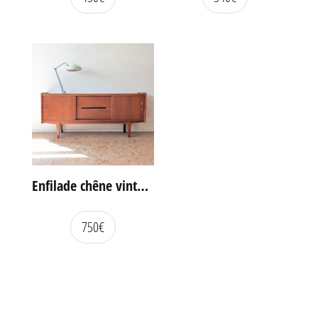
Enfilade chêne vintage portes coulissantes
750
€